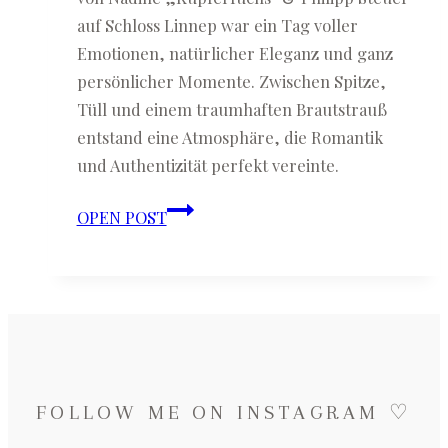
auf Schloss Linnep war ein Tag voller
Emotionen, natürlicher Eleganz und ganz
persönlicher Momente. Zwischen Spitze,
Tüll und einem traumhaften Brautstrauß
entstand eine Atmosphäre, die Romantik
und Authentizität perfekt vereinte.
Nadine
OPEN POST
(Kupferfuchs)
&
Philipp
Steuer
♡
Hochzeit
auf
FOLLOW ME ON INSTAGRAM ♡
Schloss