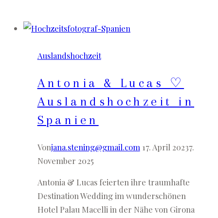
&
Pierre
♡
deutsch-
Auslandshochzeit
französische
Hochzeit
Antonia & Lucas ♡
im
Orangerie
Auslandshochzeit in
Theater
Spanien
Köln
Von
jana.stening@gmail.com
17. April 2023
7.
November 2025
Antonia & Lucas feierten ihre traumhafte
Destination Wedding im wunderschönen
Hotel Palau Macelli in der Nähe von Girona