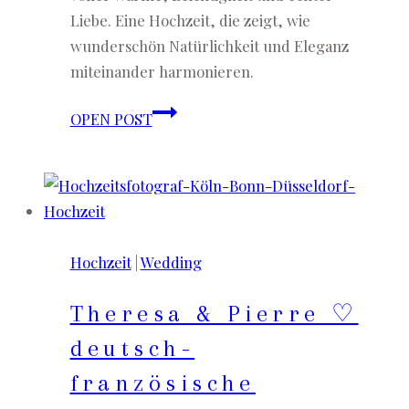
Liebe. Eine Hochzeit, die zeigt, wie
wunderschön Natürlichkeit und Eleganz
miteinander harmonieren.
Roberta
OPEN POST
&
Marco
♡
Auslandshochzeit
auf
Hochzeit
|
Wedding
Sardinien
Theresa & Pierre ♡
deutsch-
französische