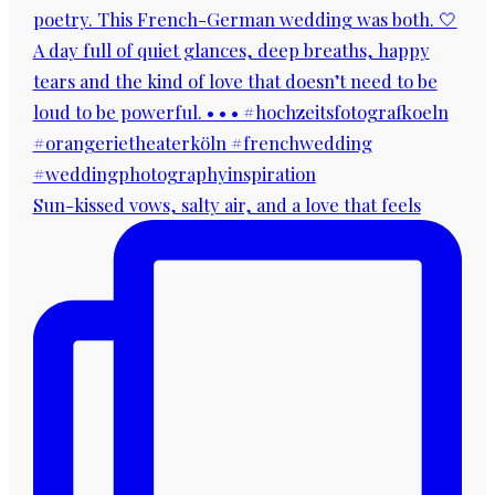
Sun-kissed vows, salty air, and a love that feels