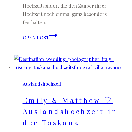
Hochzeitsbilder, die den Zauber ihrer
Hochzeit noch einmal ganz besonders
festhalten.
Nadine
OPEN POST
(Kupferfuchs)
&
Philipp
Steuer
♡
Auslandshochzeit
After-
Wedding-
Emily & Matthew ♡
Shooting
in
Auslandshochzeit in
Köln
der Toskana