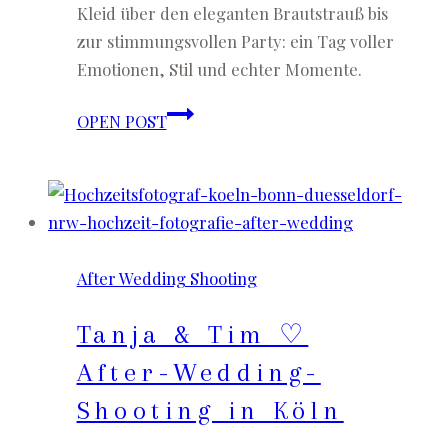
Kleid über den eleganten Brautstrauß bis
zur stimmungsvollen Party: ein Tag voller
Emotionen, Stil und echter Momente.
Verena
OPEN POST
&
Stephan
♡
Hochzeit
mit
After Wedding Shooting
freier
Trauung
Tanja & Tim ♡
im
Gare
After-Wedding-
du
Shooting in Köln
Neuss