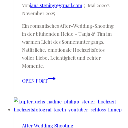
Von
jana.stening@gmail.com
5. Mai 2020
7.
November 2025
Ein romantisches After-Wedding-Shooting
in der blühenden Heide – Tanja & Tim im
warmen Licht des Sonnenuntergangs.
Natürliche, emotionale Hochzeitsfotos
voller Liebe, Leichtigkeit und echter
Momente.
Tanja
OPEN POST
&
Tim
♡
After-
Wedding-
After Wedding Shooting
Shooting