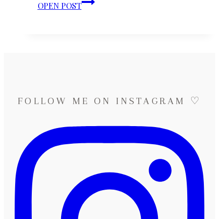
Emily
OPEN POST
&
Matthew
♡
Auslandshochzeit
in
der
Toskana
FOLLOW ME ON INSTAGRAM ♡