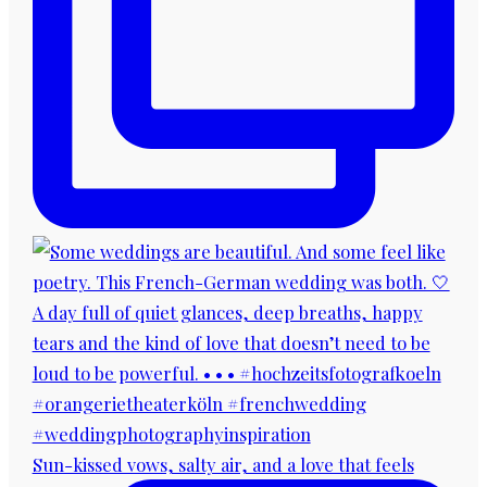
Sun-kissed vows, salty air, and a love that feels