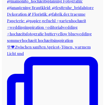
💛🧡Zwischen sanften Apricot-Tönen, warmem
Licht und