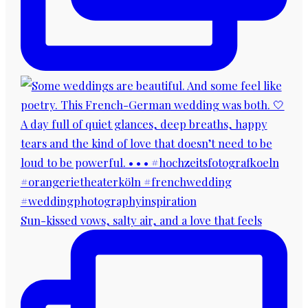
Sun-kissed vows, salty air, and a love that feels