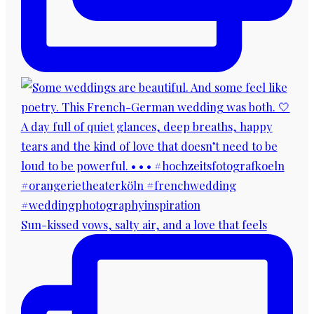
Sun-kissed vows, salty air, and a love that feels