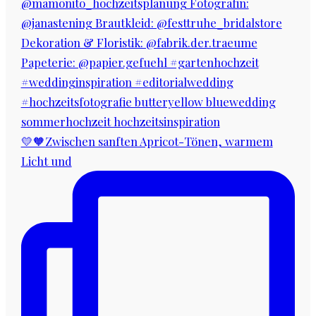
💛🧡Zwischen sanften Apricot-Tönen, warmem
Licht und