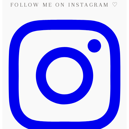
auf
FOLLOW ME ON INSTAGRAM ♡
Schloss
Linnep