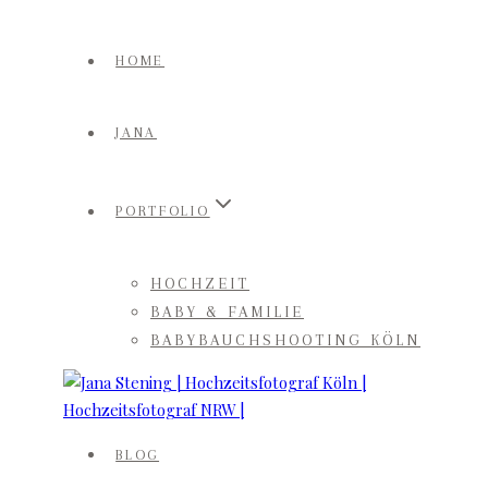
Zum
Inhalt
HOME
springen
JANA
PORTFOLIO
HOCHZEIT
BABY & FAMILIE
BABYBAUCHSHOOTING KÖLN
BLOG