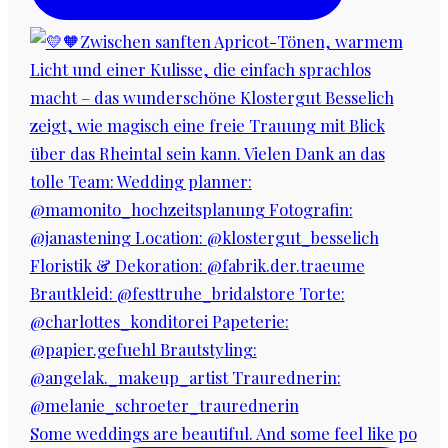
Some weddings are beautiful. And some feel like po