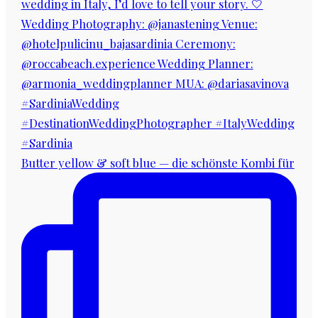
Butter yellow & soft blue — die schönste Kombi für