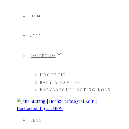
Zum
Inhalt
HOME
springen
JANA
PORTFOLIO
HOCHZEIT
BABY & FAMILIE
BABYBAUCHSHOOTING KÖLN
BLOG