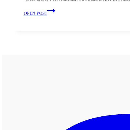
Caterina
OPEN POST
&
Tiziano
♡
Auslandshochzeit
auf
Sardinien