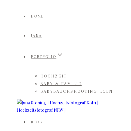
Zum
Inhalt
HOME
springen
JANA
PORTFOLIO
HOCHZEIT
BABY & FAMILIE
BABYBAUCHSHOOTING KÖLN
BLOG