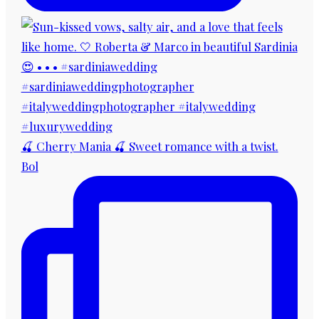
🍒 Cherry Mania 🍒 Sweet romance with a twist.
Bol